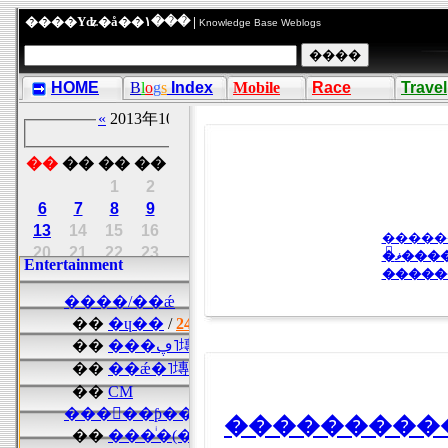
����Υʥ�å��١��� |
Knowledge Base Weblogs
HOME
B
l
o
g
s
Index
Mobile
Race
Travel
�ޥ��
�����
����������