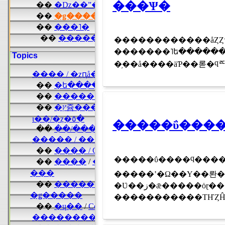
���Ѱ�
������������åȤȤ
�������˥ե��������˥��ȥ�13
�֥��å����äƤ��롣�ϥꥦ
�����ΰ����
�����ΰ����ϥ���
�����ʽ�Ω��Υ��롼�פ��ޤȤᡢ�ܥ��ȥ�ǳ����줿
�Ʋ��ز�ǣ�����ȯɽ���������������̿��ʤɤ��������� �� �����ǥΥ����륹
�����������ΤҤȤĤθ�