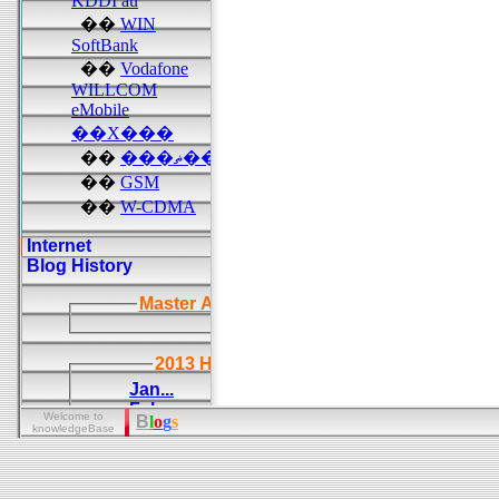
Welcome to
B
l
o
g
s
knowledgeBase