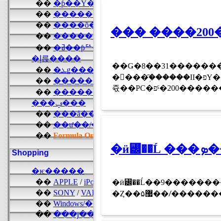
��� ����200
��Ǥ�8��31������
�󥲡���֥�͡�����II�פΥ����ӥ�����3��ǯ��ǰ��ǥ��ȯɽ��Ʊ�����Ʊ��ľ�Υ����ȡ���ǥ����
�ӥ꡼��Ĺ��9��������������ܤ��������ס�BILLY'S BOOTCAM