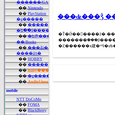
�Ť�Ǿ��򵯤����ƻ�˴
�������ܺ���β���
�Ȥ������ӿ建�ʷϤ�ưʪ�